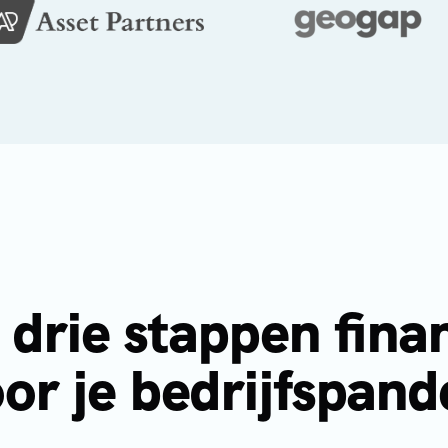
n drie stappen fina
or je bedrijfspan