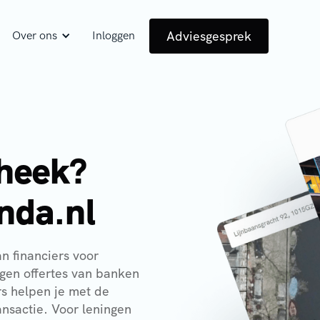
Adviesgesprek
Over ons
Inloggen
theek?
enda.nl
an financiers voor
gen offertes van banken
rs helpen je met de
nsactie. Voor leningen