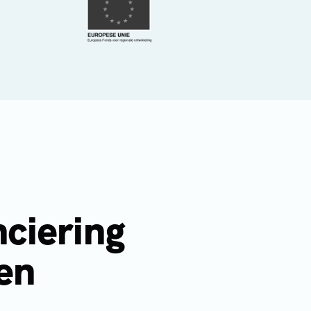
nciering
den