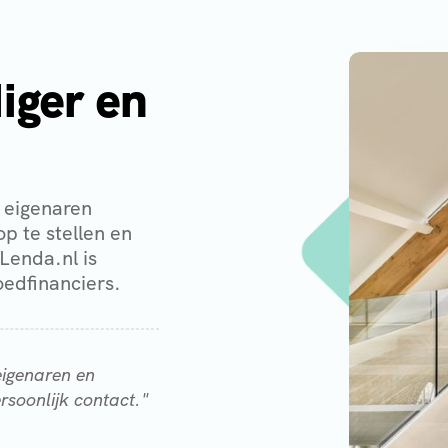
iger en
 eigenaren
p te stellen en
Lenda.nl is
oedfinanciers.
eigenaren en
rsoonlijk contact."