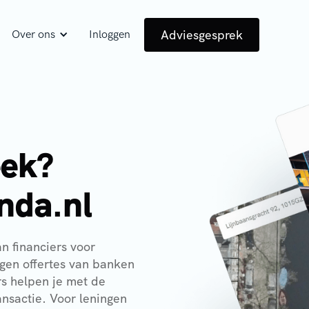
Adviesgesprek
Over ons
Inloggen
eek?
enda.nl
an financiers voor
gen offertes van banken
rs helpen je met de
nsactie. Voor leningen