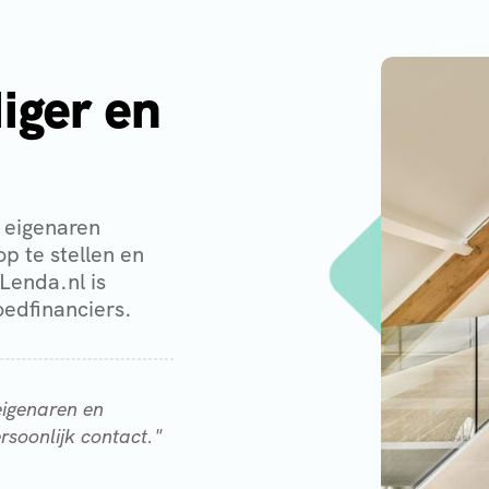
iger en
 eigenaren
p te stellen en
Lenda.nl is
oedfinanciers.
eigenaren en
rsoonlijk contact."