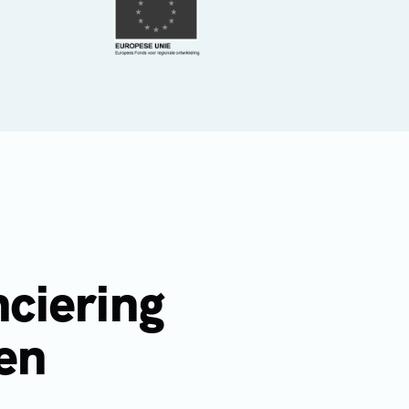
nciering
den