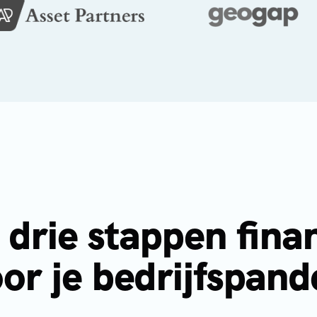
n drie stappen fina
or je bedrijfspan